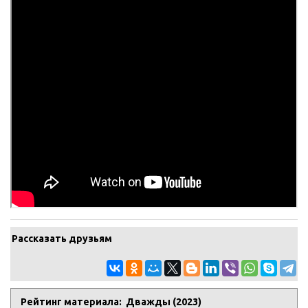
Рассказать друзьям
Рейтинг материала: Дважды (2023)