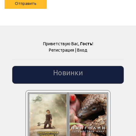
Отправить
Приветствую Вас
,
Гость
!
Регистрация
|
Вход
Новинки