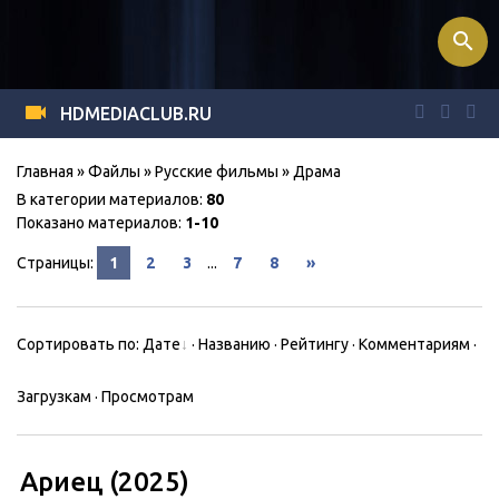
search
HDMEDIACLUB.RU
Главная
»
Файлы
»
Русские фильмы
» Драма
В категории материалов
:
80
Показано материалов
:
1-10
Страницы
:
1
2
3
...
7
8
»
Сортировать по
:
Дате
·
Названию
·
Рейтингу
·
Комментариям
·
Загрузкам
·
Просмотрам
Ариец (2025)