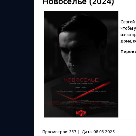
Новоселье (2024)
Сергей 
чтобы у
из-за п
дома, к
Перев
Просмотров:
237
|
Дата:
08.03.2025