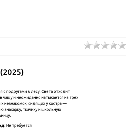
(2025)
 с подругами в лесу, Света отходит
в чащу и неожиданно натыкается на трёх
х незнакомок, сидящих у костра —
ю знахарку, ткачиху и школьную
ьницу.
од:
Не требуется