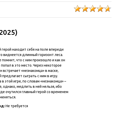
2025)
 герой находит себя на поле впереди
го виднеется длинный горизонт леса.
е помнит, что с ним произошло и как он
попал в это место. Через некоторое
н встречает «незнакомца» в маске,
 предлагает сыграть с ним в игру.
 в этой игре, по словам «незнакомца» –
, однако, медлить в ней нельзя, ибо
где очутился главный герой со временем
меняться.
од:
Не требуется