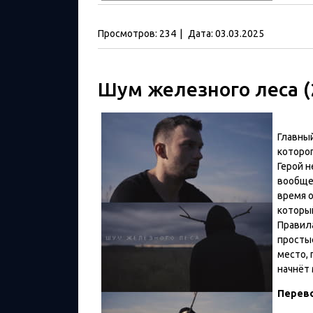
Просмотров:
234
|
Дата:
03.03.2025
Шум железного леса (
Главный
которо
Герой н
вообще 
время о
который
Правила
простые
место, 
начнёт 
Перев