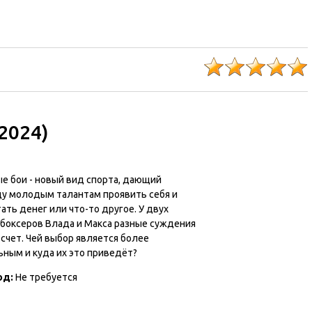
2024)
е бои - новый вид спорта, дающий
у молодым талантам проявить себя и
ать денег или что-то другое. У двух
 боксеров Влада и Макса разные суждения
 счет. Чей выбор является более
ьным и куда их это приведёт?
од:
Не требуется