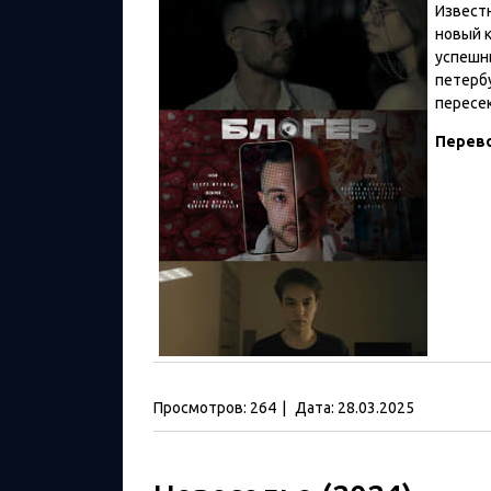
Извест
новый 
успешн
петерб
пересек
Перев
Просмотров:
264
|
Дата:
28.03.2025