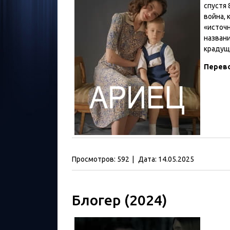
спустя 
война, 
«источ
названи
крадущ
Перев
Просмотров:
592
|
Дата:
14.05.2025
Блогер (2024)