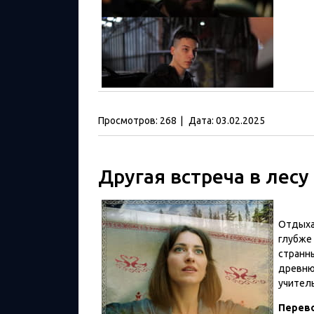
Просмотров:
268
|
Дата:
03.02.2025
Другая встреча в лесу 
Отдыхая
глубже 
странны
древню
учител
Перев