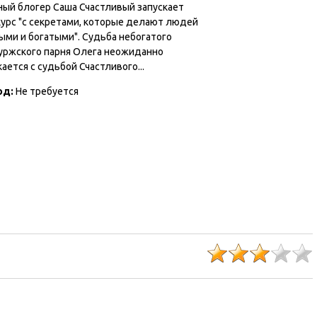
ный блогер Саша Счастливый запускает
курс "с секретами, которые делают людей
ыми и богатыми". Судьба небогатого
уржского парня Олега неожиданно
ается с судьбой Счастливого...
од:
Не требуется