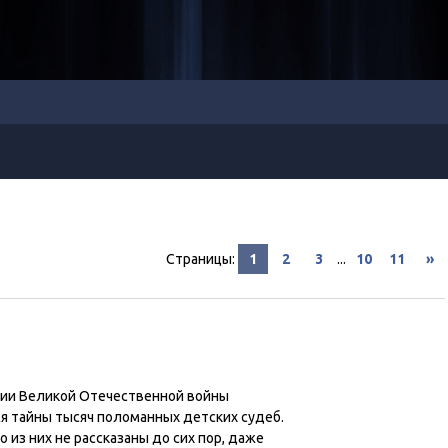
Страницы
:
1
2
3
...
10
11
»
рии Великой Отечественной войны
я тайны тысяч поломанных детских судеб.
о из них не рассказаны до сих пор, даже