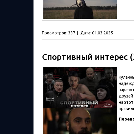
Просмотров:
337
|
Дата:
01.03.2025
Спортивный интерес (
Кулачны
надежд
заработ
друзей
на этот
правил
Перев