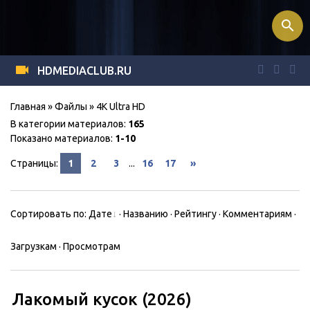
search
HDMEDIACLUB.RU
Главная
»
Файлы
» 4K Ultra HD
В категории материалов
:
165
Показано материалов
:
1-10
Страницы
:
1
2
3
...
16
17
»
Сортировать по
:
Дате
·
Названию
·
Рейтингу
·
Комментариям
·
Загрузкам
·
Просмотрам
Лакомый кусок (2026)