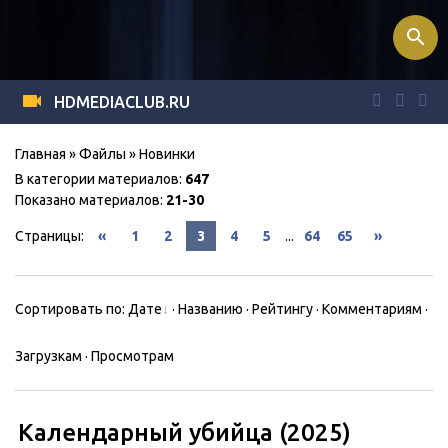
search
HDMEDIACLUB.RU
Главная
»
Файлы
» Новинки
В категории материалов
:
647
Показано материалов
:
21-30
Страницы
:
«
1
2
3
4
5
...
64
65
»
Сортировать по
:
Дате
·
Названию
·
Рейтингу
·
Комментариям
·
Загрузкам
·
Просмотрам
Календарный убийца (2025)