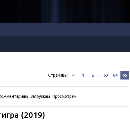
Страницы
:
«
1
2
...
63
64
65
Комментариям
·
Загрузкам
·
Просмотрам
игра (2019)