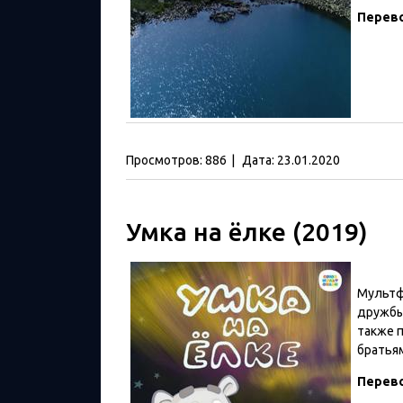
Перев
Просмотров:
886
|
Дата:
23.01.2020
Умка на ёлке (2019)
Мультф
дружбы
также 
братья
Перев