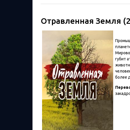
Отравленная Земля (2
Промыш
планете
Мирово
губит 
животны
челове
более 
Перев
закадр