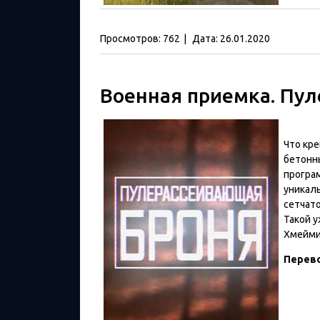
Просмотров:
762
|
Дата:
26.01.2020
Военная приемка. Пул
Что кре
бетонн
програ
уникал
сетчато
Такой у
Хмейми
Перев