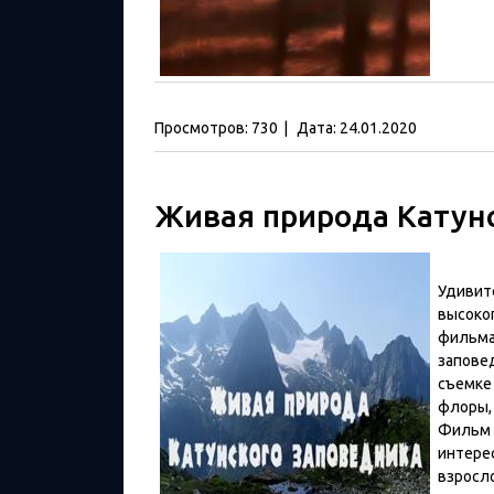
Просмотров:
730
|
Дата:
24.01.2020
Живая природа Катунс
Удивит
высоко
фильма
запове
съемке
флоры,
Фильм 
интерес
взросл