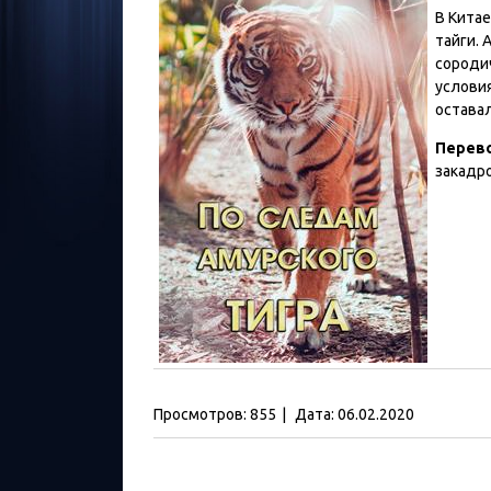
В Китае
тайги. 
сороди
условия
оставал
Перев
закадр
Просмотров:
855
|
Дата:
06.02.2020