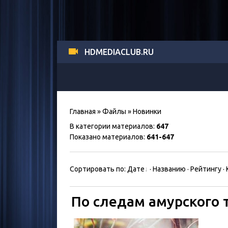
HDMEDIACLUB.RU
Главная
»
Файлы
» Новинки
В категории материалов
:
647
Показано материалов
:
641-647
Сортировать по
:
Дате
·
Названию
·
Рейтингу
·
По следам амурского т