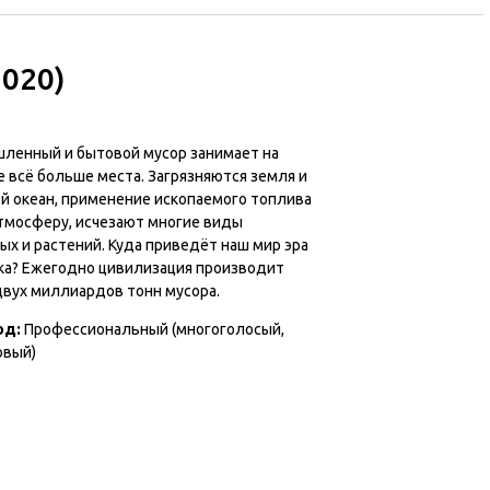
020)
ленный и бытовой мусор занимает на
 всё больше места. Загрязняются земля и
й океан, применение ископаемого топлива
атмосферу, исчезают многие виды
х и растений. Куда приведёт наш мир эра
ка? Ежегодно цивилизация производит
двух миллиардов тонн мусора.
од
:
Профессиональный (многоголосый,
овый)