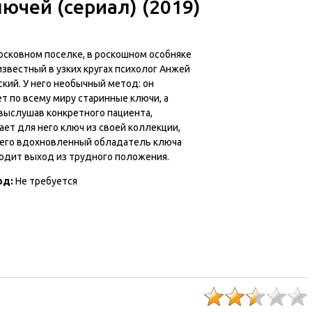
ючей (сериал) (2019)
осковном поселке, в роскошном особняке
звестный в узких кругах психолог Анжей
кий. У него необычный метод: он
т по всему миру старинные ключи, а
 выслушав конкретного пациента,
ет для него ключ из своей коллекции,
чего вдохновленный обладатель ключа
ходит выход из трудного положения.
од
:
Не требуется