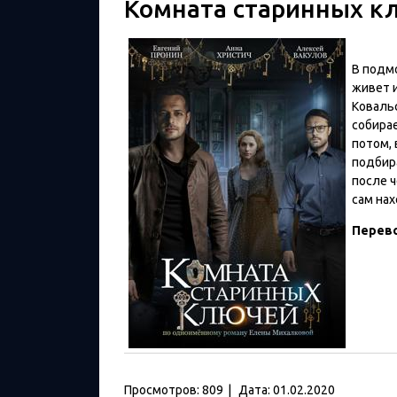
Комната старинных кл
В подм
живет и
Ковальс
собирае
потом,
подбира
после 
сам на
Перев
Просмотров:
809
|
Дата:
01.02.2020