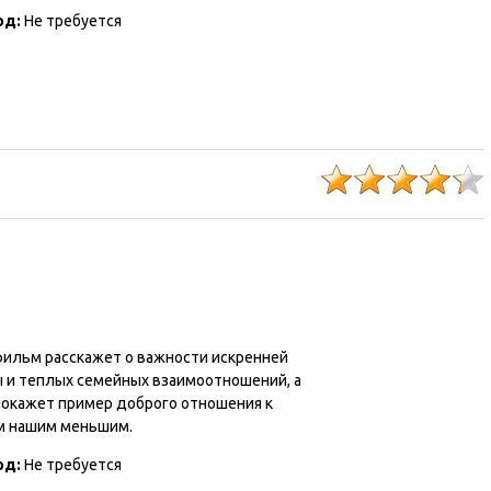
од:
Не требуется
ильм расскажет о важности искренней
 и теплых семейных взаимоотношений, а
покажет пример доброго отношения к
м нашим меньшим.
од:
Не требуется