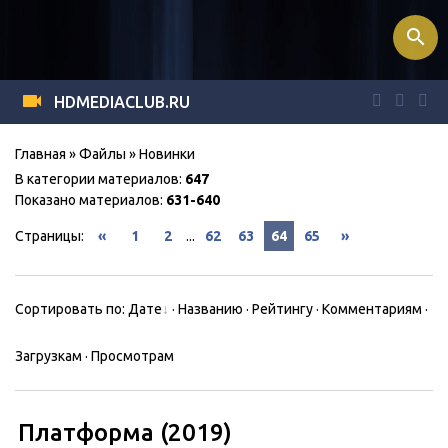
search
HDMEDIACLUB.RU
Главная
»
Файлы
» Новинки
В категории материалов
:
647
Показано материалов
:
631-640
Страницы
:
«
1
2
...
62
63
64
65
»
Сортировать по
:
Дате
·
Названию
·
Рейтингу
·
Комментариям
·
Загрузкам
·
Просмотрам
Платформа (2019)