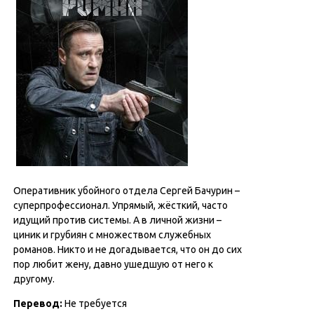
Оперативник убойного отдела Сергей Бачурин –
суперпрофессионал. Упрямый, жёсткий, часто
идущий против системы. А в личной жизни –
циник и грубиян с множеством служебных
романов. Никто и не догадывается, что он до сих
пор любит жену, давно ушедшую от него к
другому.
Перевод
:
Не требуется