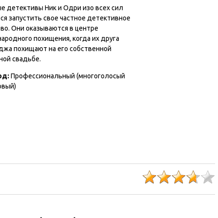
е детективы Ник и Одри изо всех сил
ся запустить свое частное детективное
во. Они оказываются в центре
ародного похищения, когда их друга
джа похищают на его собственной
ной свадьбе.
од:
Профессиональный (многоголосый
овый)