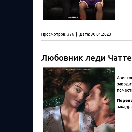
Просмотров:
376
|
Дата:
30.01.2023
Любовник леди Чатте
Аристок
заводи
помест
Перев
закадр