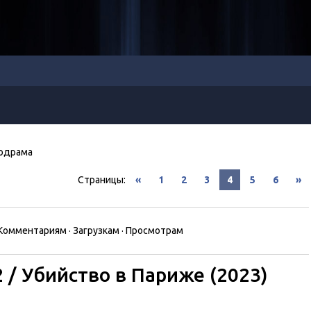
одрама
Страницы
:
«
1
2
3
4
5
6
»
Комментариям
·
Загрузкам
·
Просмотрам
 / Убийство в Париже (2023)