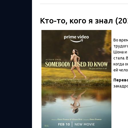
Кто-то, кого я знал (20
Во врем
трудог
Шона и 
стала. 
когда о
ей чело
Перев
закадр