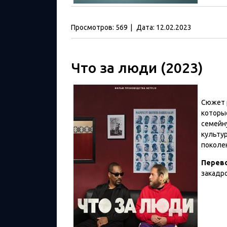
Просмотров:
569
|
Дата:
12.02.2023
Что за люди (2023)
Сюжет р
которы
семейн
культу
поколе
Перев
закадр