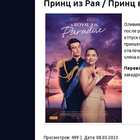
Принц из Рая / Принц 
Оливия
после р
отпуск 
принце
отвлечь
члена 
Перев
закадр
Просмотров:
499
|
Дата:
08.03.2023