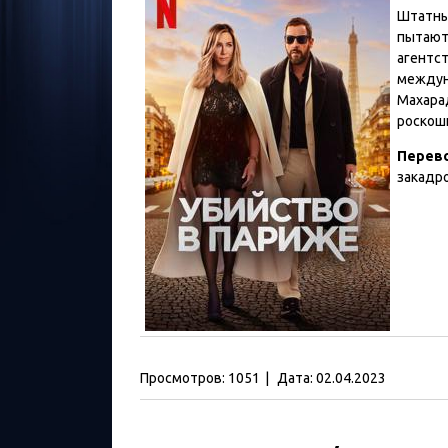
Штатны
пытают
агентст
междун
Махара
роскош
Перев
закадр
Просмотров:
1051
|
Дата:
02.04.2023