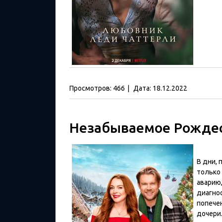
Просмотров:
466
|
Дата:
18.12.2022
Незабываемое Рождес
В дни,
только
аварию,
диагно
попече
дочери