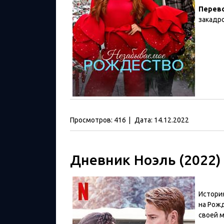
Перев
закадр
Просмотров:
416
|
Дата:
14.12.2022
Дневник Ноэль (2022)
Истори
на Рож
своей м