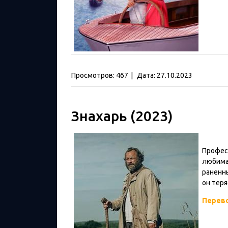
Просмотров:
467
|
Дата:
27.10.2023
Знахарь (2023)
Професс
любимая
раненны
он теря
Перев