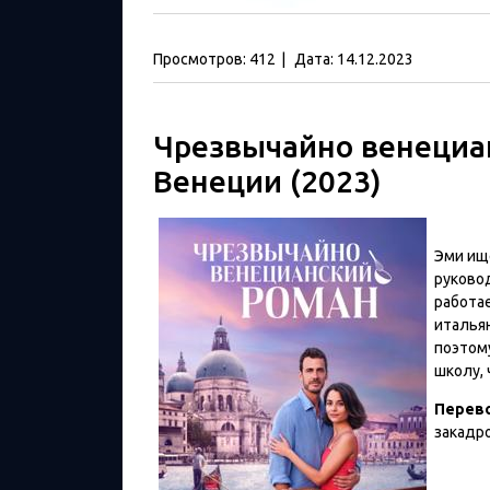
Просмотров:
412
|
Дата:
14.12.2023
Чрезвычайно венециан
Венеции (2023)
Эми ищ
руково
работае
итальян
поэтому
школу, 
Перев
закадр