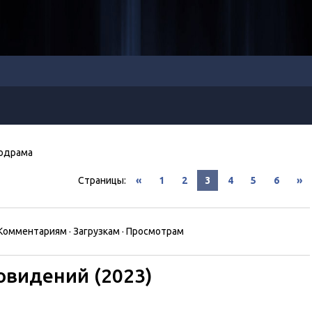
одрама
Страницы
:
«
1
2
3
4
5
6
»
Комментариям
·
Загрузкам
·
Просмотрам
овидений (2023)