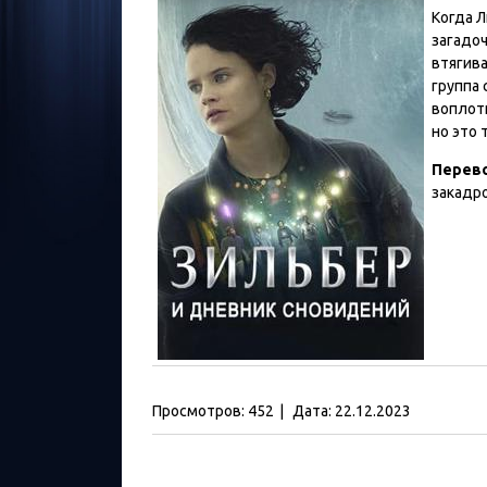
Когда Л
загадо
втягива
группа 
воплот
но это 
Перев
закадр
Просмотров:
452
|
Дата:
22.12.2023