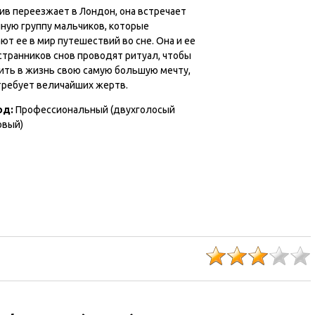
ив переезжает в Лондон, она встречает
чную группу мальчиков, которые
ют ее в мир путешествий во сне. Она и ее
странников снов проводят ритуал, чтобы
ить в жизнь свою самую большую мечту,
требует величайших жертв.
од:
Профессиональный (двухголосый
овый)