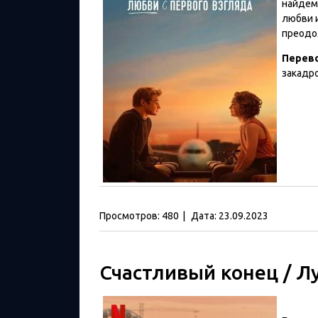
найдем 
любви 
преодо
Перев
закадр
Просмотров:
480
|
Дата:
23.09.2023
Счастливый конец / Лу