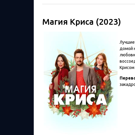
Магия Криса (2023)
Лучшие 
домой 
любовны
воссое
Крисом
Перев
закадр