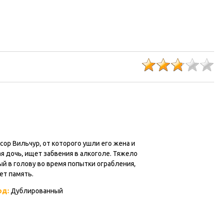
ор Вильчур, от которого ушли его жена и
 дочь, ищет забвения в алкоголе. Тяжело
й в голову во время попытки ограбления,
ет память.
од:
Дублированный