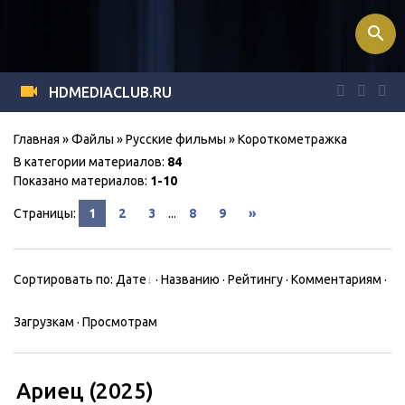
search
HDMEDIACLUB.RU
Главная
»
Файлы
»
Русские фильмы
» Короткометражка
В категории материалов
:
84
Показано материалов
:
1-10
Страницы
:
1
2
3
...
8
9
»
Сортировать по
:
Дате
·
Названию
·
Рейтингу
·
Комментариям
·
Загрузкам
·
Просмотрам
Ариец (2025)