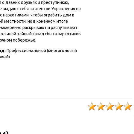
 о давних друзьях и преступниках,
е выдают себя за агентов Управления по
с наркотиками, чтобы ограбить дом в
й местности, но в конечном итоге
намеренно раскрывают и распутывают
большой тайный канал сбыта наркотиков
точном побережье.
од:
Профессиональный (многоголосый
овый)