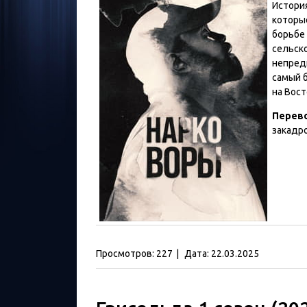
История
которы
борьбе 
сельско
непред
самый 
на Вос
Перев
закадр
Просмотров:
227
|
Дата:
22.03.2025