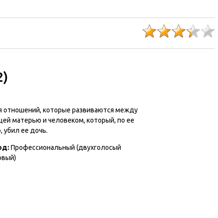
2)
я отношений, которые развиваются между
ей матерью и человеком, который, по ее
 убил ее дочь.
од
:
Профессиональный (двухголосый
овый)