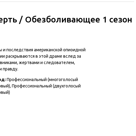
ерть / Обезболивающее 1 сезон
ы и последствия американской опиоидной
ии раскрываются в этой драме вслед за
овниками, жертвами и следователем,
 правду.
од
:
Профессиональный (многоголосый
овый), Профессиональный (двухголосый
овый)