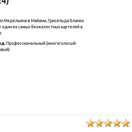
24)
из Медельина в Майами, Грисельда Бланко
т один из самых безжалостных картелей в
.
од
:
Профессиональный (многоголосый
овый)