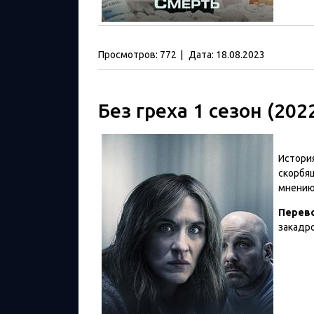
Просмотров:
772
|
Дата:
18.08.2023
Без греха 1 сезон (202
Истори
скорбящ
мнению,
Перев
закадр