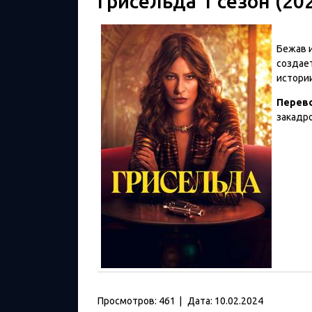
Грисельда 1 сезон (20
Бежав 
создае
истории
Перев
закадр
Просмотров:
461
|
Дата:
10.02.2024