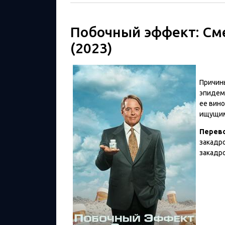
Побочный эффект: См
(2023)
Причин
эпидем
ее вин
ищущим
Перев
закадр
закадр