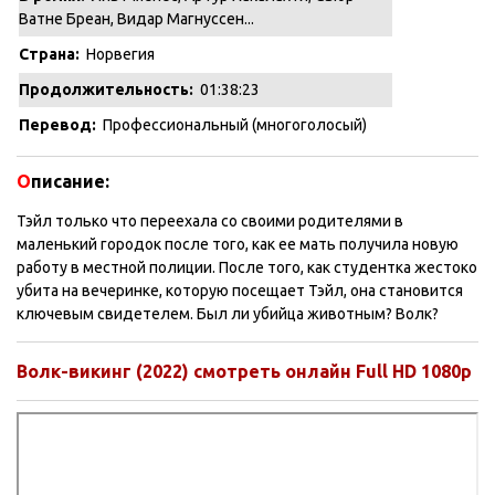
Ватне Бреан, Видар Магнуссен...
Страна:
Норвегия
Продолжительность:
01:38:23
Перевод:
Профессиональный (многоголосый)
О
писание:
Тэйл только что переехала со своими родителями в
маленький городок после того, как ее мать получила новую
работу в местной полиции. После того, как студентка жестоко
убита на вечеринке, которую посещает Тэйл, она становится
ключевым свидетелем. Был ли убийца животным? Волк?
Волк-викинг (2022) смотреть онлайн Full HD 1080p