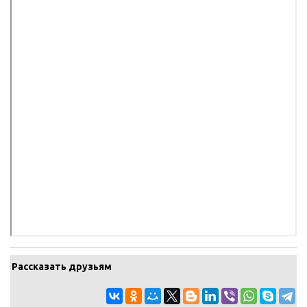
Рассказать друзьям