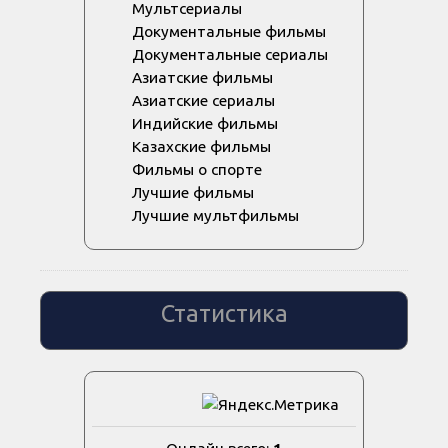
Мультсериалы
Документальные фильмы
Документальные сериалы
Азиатские фильмы
Азиатские сериалы
Индийские фильмы
Казахские фильмы
Фильмы о спорте
Лучшие фильмы
Лучшие мультфильмы
Статистика