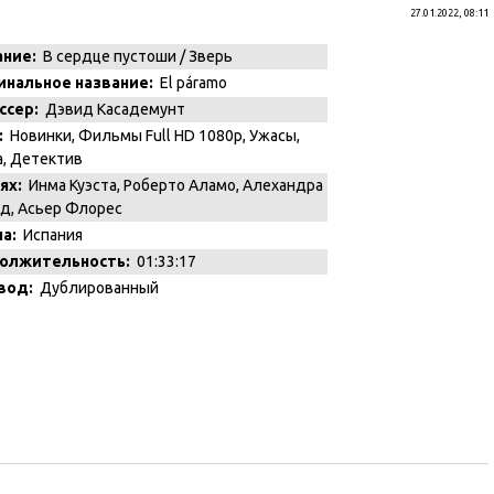
27.01.2022, 08:11
ание:
В сердце пустоши / Зверь
инальное название:
El páramo
ссер:
Дэвид Касадемунт
:
Новинки
,
Фильмы Full HD 1080p
,
Ужасы
,
а
,
Детектив
ях:
Инма Куэста, Роберто Аламо, Алехандра
д, Асьер Флорес
а:
Испания
олжительность:
01:33:17
вод:
Дублированный