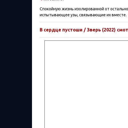
Спокойную жизнь изолированной от остальн
испытывающее узы, связывающие их вместе.
В сердце пустоши / Зверь (2022) смот