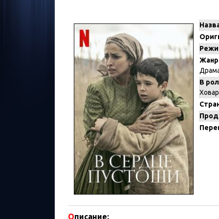
Назв
Ориг
Режи
Жанр
Драм
В рол
Ховар
Стран
Прод
Пере
О
писание: