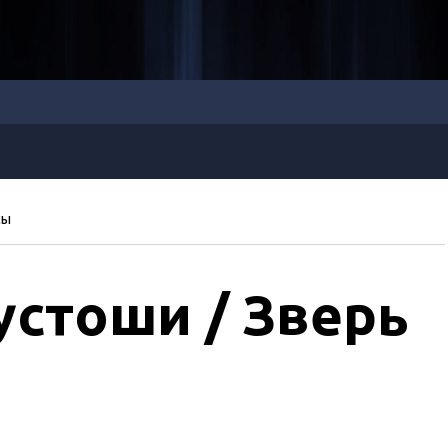
сы
устоши / Зверь