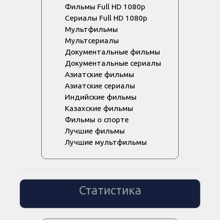
Фильмы Full HD 1080p
Сериалы Full HD 1080p
Мультфильмы
Мультсериалы
Документальные фильмы
Документальные сериалы
Азиатские фильмы
Азиатские сериалы
Индийские фильмы
Казахские фильмы
Фильмы о спорте
Лучшие фильмы
Лучшие мультфильмы
Статистика