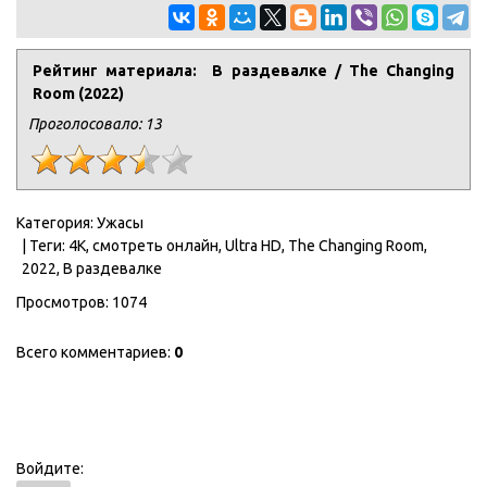
Рейтинг материала: В раздевалке / The Changing
Room (2022)
Проголосовало:
13
Категория
:
Ужасы
|
Теги
:
4K
,
смотреть онлайн
,
Ultra HD
,
The Changing Room
,
2022
,
В раздевалке
Просмотров
:
1074
Всего комментариев
:
0
Войдите: