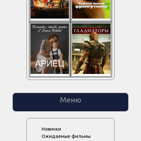
Меню
Новинки
Ожидаемые фильмы