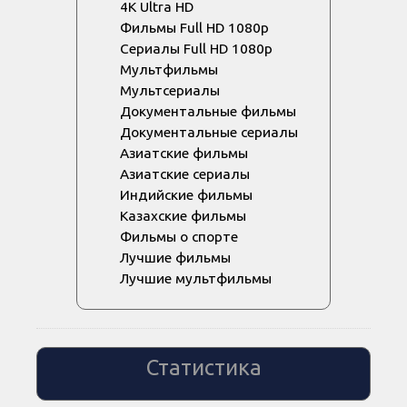
4K Ultra HD
Фильмы Full HD 1080p
Сериалы Full HD 1080p
Мультфильмы
Мультсериалы
Документальные фильмы
Документальные сериалы
Азиатские фильмы
Азиатские сериалы
Индийские фильмы
Казахские фильмы
Фильмы о спорте
Лучшие фильмы
Лучшие мультфильмы
Статистика