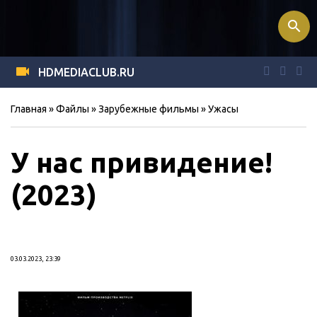
search
HDMEDIACLUB.RU
Главная
»
Файлы
»
Зарубежные фильмы
»
Ужасы
У нас привидение!
(2023)
03.03.2023, 23:39