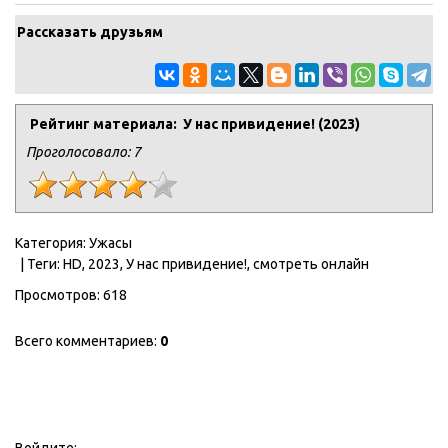
Рассказать друзьям
Рейтинг материала: У нас привидение! (2023)
Проголосовало:
7
Категория
:
Ужасы
|
Теги
:
HD
,
2023
,
У нас привидение!
,
смотреть онлайн
Просмотров
:
618
Всего комментариев
:
0
Войдите: