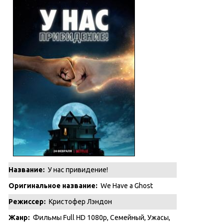
Название:
У нас привидение!
Оригинальное название:
We Have a Ghost
Режиссер:
Кристофер Лэндон
Жанр:
Фильмы Full HD 1080p
,
Семейный
,
Ужасы
,