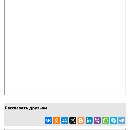
Рассказать друзьям