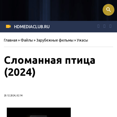
search
HDMEDIACLUB.RU
Главная
»
Файлы
»
Зарубежные фильмы
»
Ужасы
Сломанная птица
(2024)
20.12.2024, 02:14