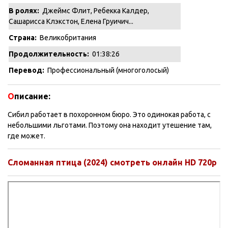
В ролях:
Джеймс Флит, Ребекка Калдер,
Сашарисса Клэкстон, Елена Груичич...
Страна:
Великобритания
Продолжительность:
01:38:26
Перевод:
Профессиональный (многоголосый)
О
писание:
Сибил работает в похоронном бюро. Это одинокая работа, с
небольшими льготами. Поэтому она находит утешение там,
где может.
Сломанная птица (2024) смотреть онлайн HD 720p