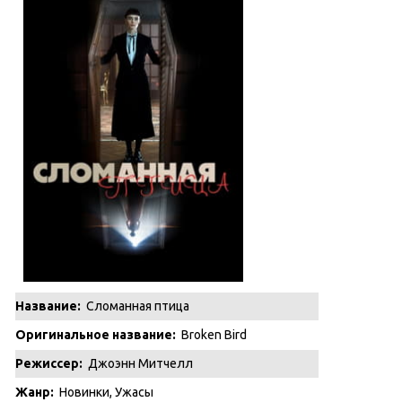
Название:
Сломанная птица
Оригинальное название:
Broken Bird
Режиссер:
Джоэнн Митчелл
Жанр:
Новинки
,
Ужасы