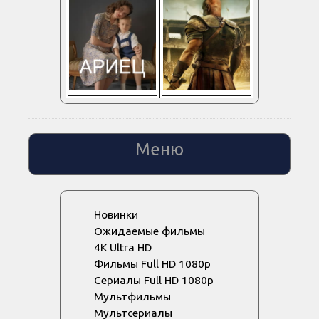
Меню
Новинки
Ожидаемые фильмы
4K Ultra HD
Фильмы Full HD 1080p
Сериалы Full HD 1080p
Мультфильмы
Мультсериалы