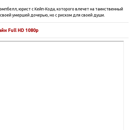
эмпбелл, юрист с Кейп-Кода, которого влечет на таинственный
 своей умершей дочерью, но с риском для своей души.
йн Full HD 1080p