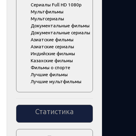
Сериалы Full HD 1080p
Мультфильмы
Мультсериалы
Документальные фильмы
Документальные сериалы
Азиатские фильмы
Азиатские сериалы
Индийские фильмы
Казахские фильмы
Фильмы о спорте
Лучшие фильмы
Лучшие мультфильмы
Статистика