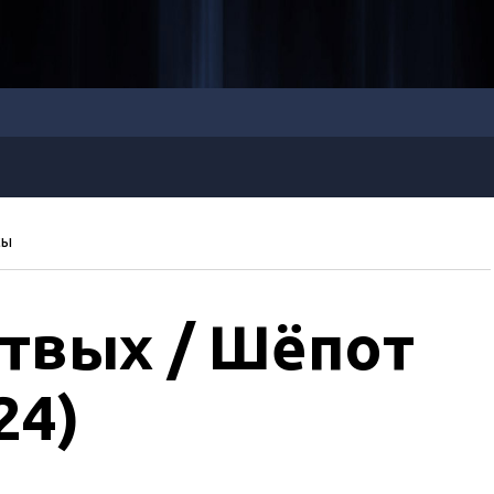
сы
твых / Шёпот
24)