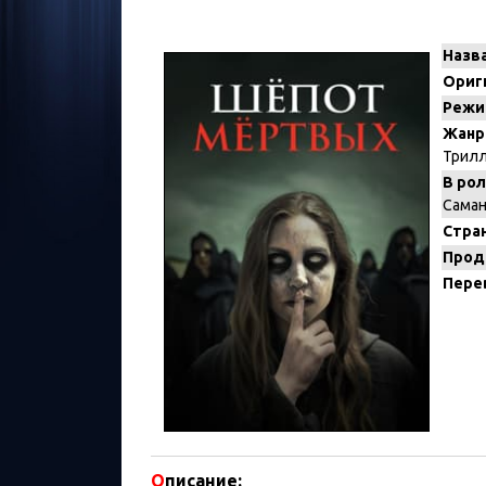
Назв
Ориг
Режи
Жанр
Трил
В рол
Саман
Стран
Прод
Пере
О
писание: