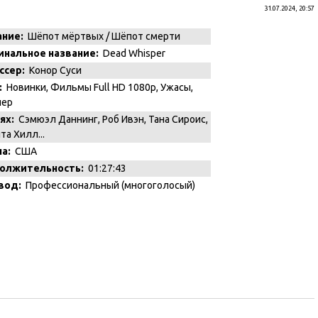
31.07.2024, 20:57
ание:
Шёпот мёртвых / Шёпот смерти
инальное название:
Dead Whisper
ссер:
Конор Суси
:
Новинки
,
Фильмы Full HD 1080p
,
Ужасы
,
лер
ях:
Сэмюэл Даннинг, Роб Ивэн, Тана Сироис,
та Хилл...
а:
США
олжительность:
01:27:43
вод:
Профессиональный (многоголосый)