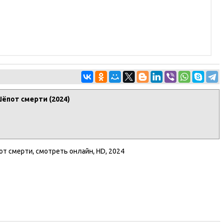
ёпот смерти (2024)
от смерти
,
смотреть онлайн
,
HD
,
2024