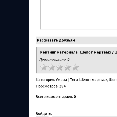
Рассказать друзьям
Рейтинг материала: Шёпот мёртвых / Ш
Проголосовало:
0
Категория
:
Ужасы
|
Теги
:
Шёпот мёртвых
,
Шёп
Просмотров
:
284
Всего комментариев
:
0
Войдите: