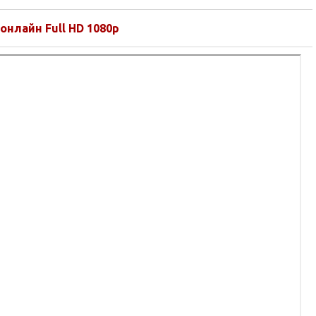
онлайн Full HD 1080p