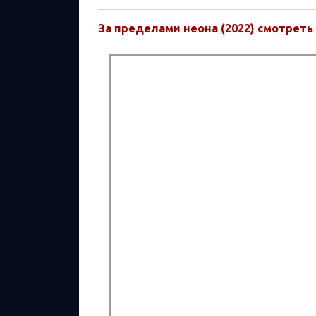
За пределами неона (2022) смотреть 