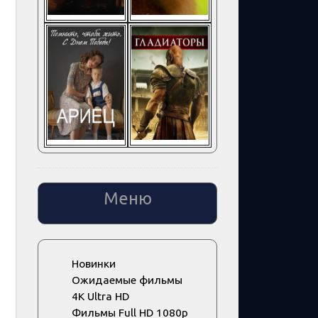
Меню
Новинки
Ожидаемые фильмы
4K Ultra HD
Фильмы Full HD 1080p