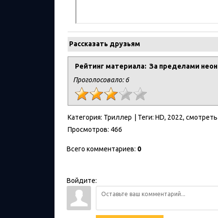
Рассказать друзьям
Рейтинг материала: За пределами неона
Проголосовало:
6
Категория
:
Триллер
|
Теги
:
HD
,
2022
,
смотреть
Просмотров
:
466
Всего комментариев
:
0
Войдите: