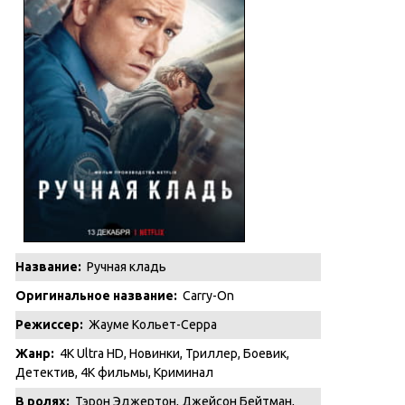
Название:
Ручная кладь
Оригинальное название:
Carry-On
Режиссер:
Жауме Кольет-Серра
Жанр:
4K Ultra HD
,
Новинки
,
Триллер
,
Боевик
,
Детектив
,
4K фильмы
,
Криминал
В ролях:
Тэрон Эджертон, Джейсон Бейтман,