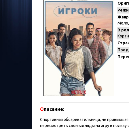
Ориг
Режи
Жанр
Мело
В рол
Кортн
Стран
Прод
Пере
О
писание:
Спортивная обозревательница, не привыкшая 
пересмотреть свои взгляды на игру в пользу 