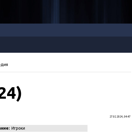
едия
24)
27.02.2024, 04:47
ание:
Игроки