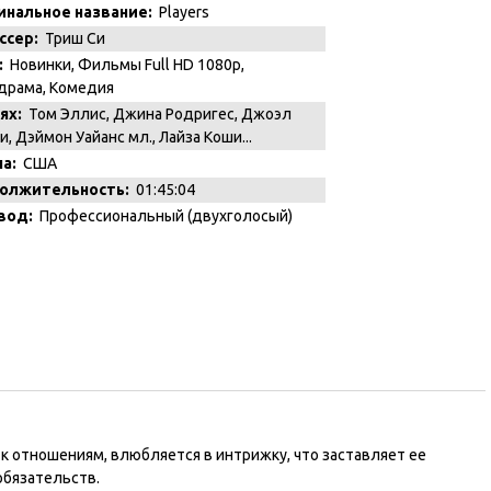
инальное название:
Players
ссер:
Триш Си
:
Новинки
,
Фильмы Full HD 1080p
,
драма
,
Комедия
ях:
Том Эллис, Джина Родригес, Джоэл
и, Дэймон Уайанс мл., Лайза Коши...
а:
США
олжительность:
01:45:04
вод:
Профессиональный (двухголосый)
к отношениям, влюбляется в интрижку, что заставляет ее
обязательств.