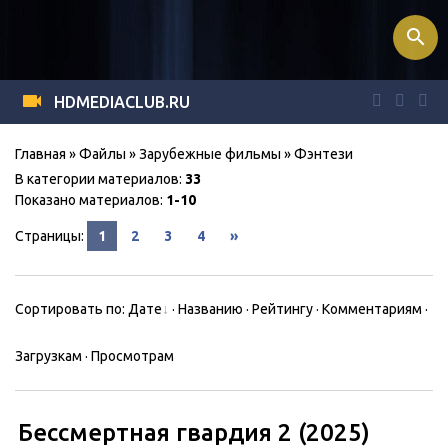
search
HDMEDIACLUB.RU
Главная
»
Файлы
»
Зарубежные фильмы
» Фэнтези
В категории материалов
:
33
Показано материалов
:
1-10
Страницы
:
1
2
3
4
»
Сортировать по
:
Дате
·
Названию
·
Рейтингу
·
Комментариям
·
Загрузкам
·
Просмотрам
Бессмертная гвардия 2 (2025)