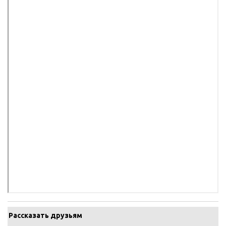
Рассказать друзьям