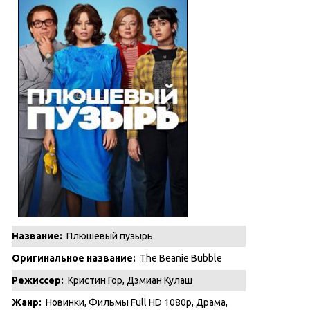
Название:
Плюшевый пузырь
Оригинальное название:
The Beanie Bubble
Режиссер:
Кристин Гор, Дэмиан Кулаш
Жанр:
Новинки
,
Фильмы Full HD 1080p
,
Драма
,