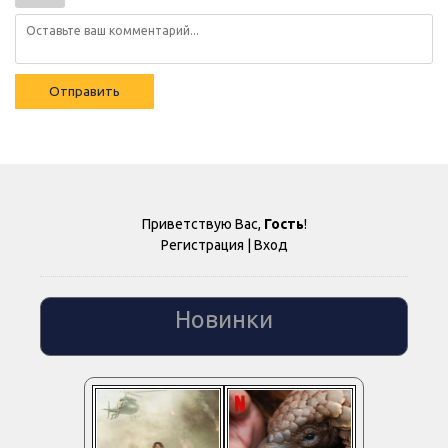
Отправить
Приветствую Вас
,
Гость
!
Регистрация
|
Вход
Новинки