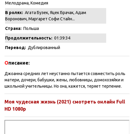
Мелодрама
,
Комедия
В ролях:
Агата Бузек, Яцек Брачак, Адам
Воронович, Маргарет Софи Стайн...
Страна:
Польша
Продолжительность:
01:39:34
Перевод:
Дублированный
О
писание:
Джоанна средних лет неустанно пытается совместить роль
матери, дочери, бабушки, жены, любовницы, домохозяйки и
школьной учительницы. Но она, кажется, теряет терпение.
Моя чудесная жизнь (2021) смотреть онлайн Full
HD 1080p