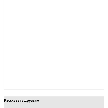
Рассказать друзьям