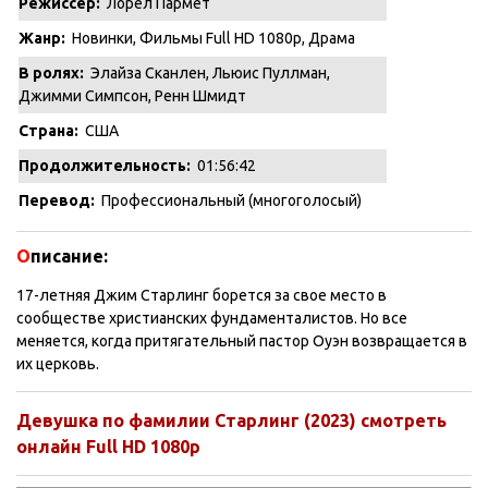
Режиссер:
Лорел Пармет
Жанр:
Новинки
,
Фильмы Full HD 1080p
,
Драма
В ролях:
Элайза Сканлен, Льюис Пуллман,
Джимми Симпсон, Ренн Шмидт
Страна:
США
Продолжительность:
01:56:42
Перевод:
Профессиональный (многоголосый)
О
писание:
17-летняя Джим Старлинг борется за свое место в
сообществе христианских фундаменталистов. Но все
меняется, когда притягательный пастор Оуэн возвращается в
их церковь.
Девушка по фамилии Старлинг (2023) смотреть
онлайн Full HD 1080p