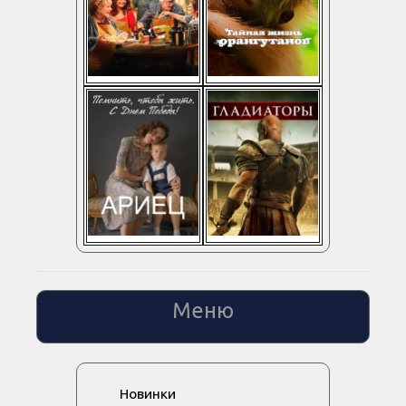
Меню
Новинки