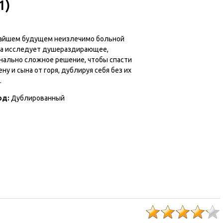
1)
айшем будущем неизлечимо больной
а исследует душераздирающее,
нально сложное решение, чтобы спасти
ну и сына от горя, дублируя себя без их
.
од:
Дублированный