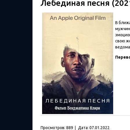
Лебединая песня (202
В ближ
мужчин
эмоцио
свою же
ведома
Перев
Просмотров:
889
|
Дата:
07.01.2022