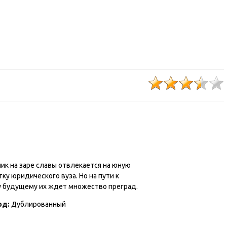
ик на заре славы отвлекается на юную
ку юридического вуза. Но на пути к
 будущему их ждет множество преград.
од:
Дублированный