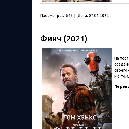
Просмотров:
648
|
Дата:
07.01.2022
Финч (2021)
На пос
создан
своего 
и о том
Перев