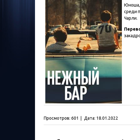
Юноша,
среди п
Чарли.
Перев
закадр
Просмотров:
601
|
Дата:
18.01.2022