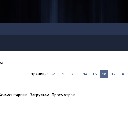
ма
Страницы
:
«
1
2
...
14
15
16
17
»
Комментариям
·
Загрузкам
·
Просмотрам