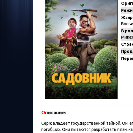
Ориг
Режи
Жанр
Боеви
В рол
Микаэ
Стран
Прод
Пере
О
писание:
Серж владеет государственной тайной. Он, е
погибших. Они пытаются разработать план, ка