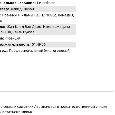
инальное название:
Le jardinier
ссер:
Давид Шарон
:
Новинки
,
Фильмы Full HD 1080p
,
Комедия
,
к
ях:
Жан-Клод Ван Дамм, Навель Мадани,
ль Юн, Райан Буазза...
а:
Франция
олжительность:
01:49:06
вод:
Профессиональный (многоголосый)
го семья и садовник Лео значатся в правительственном списке
к остаться в живых.