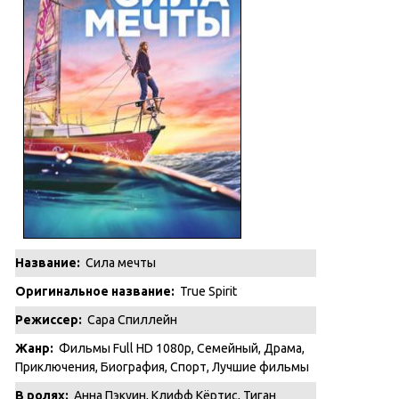
Название:
Сила мечты
Оригинальное название:
True Spirit
Режиссер:
Сара Спиллейн
Жанр:
Фильмы Full HD 1080p
,
Семейный
,
Драма
,
Приключения
,
Биография
,
Спорт
,
Лучшие фильмы
В ролях:
Анна Пэкуин, Клифф Кёртис, Тиган