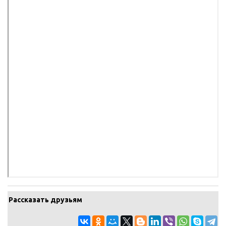
Рассказать друзьям