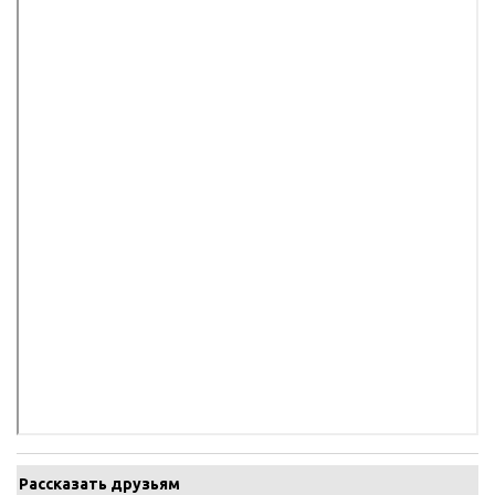
Рассказать друзьям