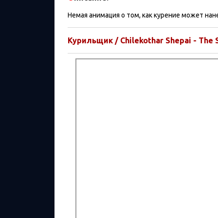
Немая анимация о том, как курение может нан
Курильщик / Chilekothar Shepai - The