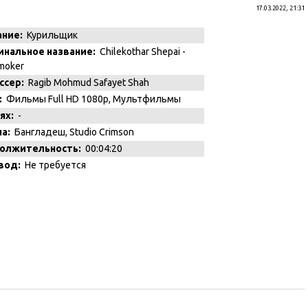
17.03.2022, 21:31
ание:
Курильщик
инальное название:
Chilekothar Shepai -
moker
ссер:
Ragib Mohmud Safayet Shah
:
Фильмы Full HD 1080p
,
Мультфильмы
ях:
-
а:
Бангладеш, Studio Crimson
олжительность:
00:04:20
вод:
Не требуется