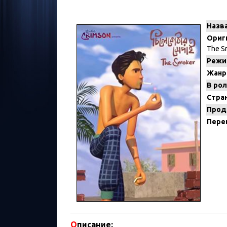
Назв
Ориг
The S
Режи
Жанр
В рол
Стран
Прод
Пере
О
писание: