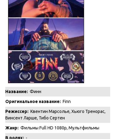
Название:
Финн
Оригинальное название:
Finn
Режиссер:
Квентин Марсолье, Хьюго Тренорас,
Винсент Ларше, Тибо Сертен
Жанр:
Фильмы Full HD 1080p
,
Мультфильмы
В ролях:
-