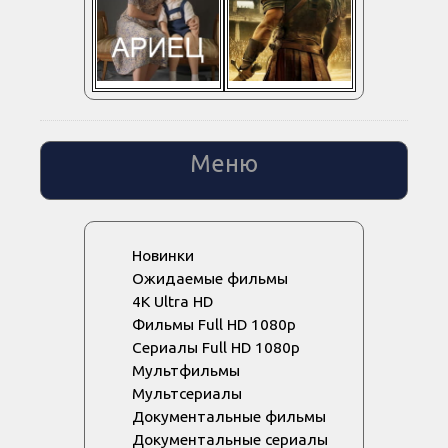
Меню
Новинки
Ожидаемые фильмы
4K Ultra HD
Фильмы Full HD 1080p
Сериалы Full HD 1080p
Мультфильмы
Мультсериалы
Документальные фильмы
Документальные сериалы