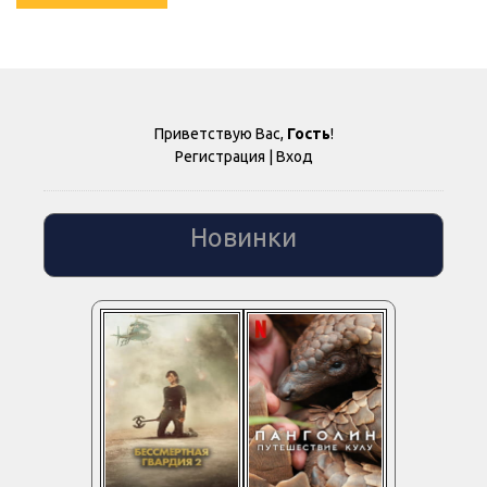
Приветствую Вас
,
Гость
!
Регистрация
|
Вход
Новинки