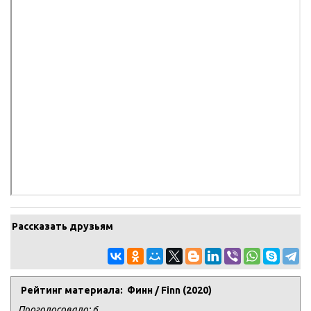
Рассказать друзьям
Рейтинг материала: Финн / Finn (2020)
Проголосовало:
6