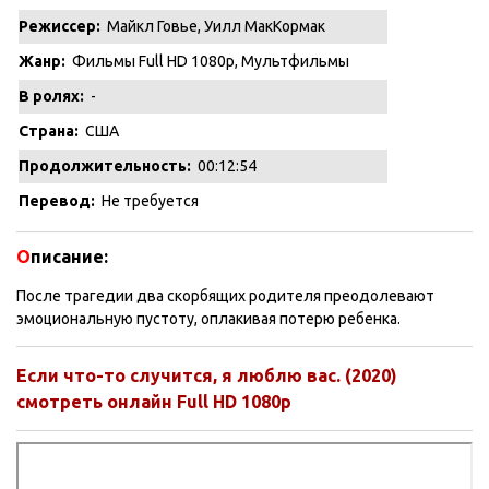
Режиссер:
Майкл Говье, Уилл МакКормак
Жанр:
Фильмы Full HD 1080p
,
Мультфильмы
В ролях:
-
Страна:
США
Продолжительность:
00:12:54
Перевод:
Не требуется
О
писание:
После трагедии два скорбящих родителя преодолевают
эмоциональную пустоту, оплакивая потерю ребенка.
Если что-то случится, я люблю вас. (2020)
смотреть онлайн Full HD 1080p