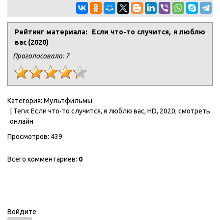
Рейтинг материала: Если что-то случится, я люблю
вас (2020)
Проголосовало:
7
Категория
:
Мультфильмы
|
Теги
:
Если что-то случится
,
я люблю вас
,
HD
,
2020
,
смотреть
онлайн
Просмотров
:
439
Всего комментариев
:
0
Войдите: