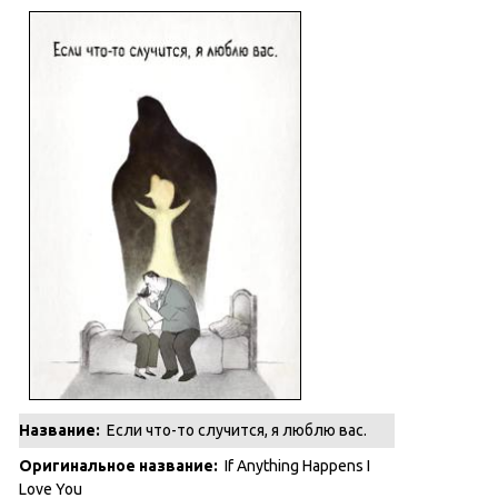
Название:
Если что-то случится, я люблю вас.
Оригинальное название:
If Anything Happens I
Love You