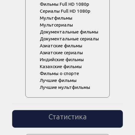
Фильмы Full HD 1080p
Сериалы Full HD 1080p
Мультфильмы
Мультсериалы
Документальные фильмы
Документальные сериалы
Азиатские фильмы
Азиатские сериалы
Индийские фильмы
Казахские фильмы
Фильмы о спорте
Лучшие фильмы
Лучшие мультфильмы
Статистика