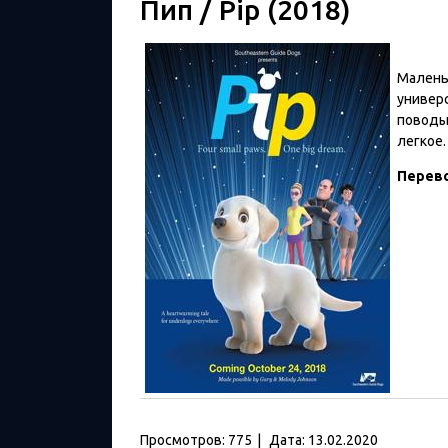
Пип / Pip (2018)
Маленьк
универс
поводы
легкое.
Перев
Просмотров:
775
|
Дата:
13.02.2020