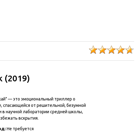
k (2019)
акай" — это эмоциональный триллер о
е, спасающейся от решительной, безумной
и в научной лаборатории средней школы,
избежать вскрытия.
од:
Не требуется