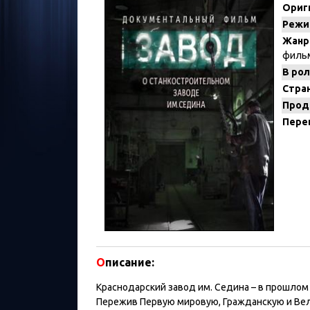
Ориг
Режи
Жанр
филь
В рол
Стран
Прод
Пере
О
писание:
Краснодарский завод им. Седина – в прошлом
Пережив Первую мировую, Гражданскую и Вели