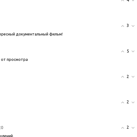
4
3
тересный документальный фильм!
5
 от просмотра
2
2
2
20
шлений.