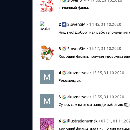
1
• 17:50, 29.10.2020
sloven014
Отличный фильм!
2
• 14:45, 31.10.2020
SlovenSM
Ништяк! Добротная работа, очень ин
3
• 15:17, 31.10.2020
SlovenSM
Хороший фильм, получил удовольствие
4
• 15:35, 31.10.2020
akuznetsov
Рекомендую
5
• 15:55, 31.10.2020
akuznetsov
Супер, сам на этом заводе работаю !))))
6
• 07:31, 01.11.20
illustrationannak
Хороший фильм, дает пищу для размы