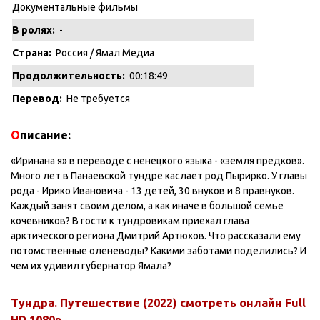
Документальные фильмы
В ролях:
-
Страна:
Россия / Ямал Медиа
Продолжительность:
00:18:49
Перевод:
Не требуется
О
писание:
«Иринана я» в переводе с ненецкого языка - «земля предков».
Много лет в Панаевской тундре каслает род Пырирко. У главы
рода - Ирико Ивановича - 13 детей, 30 внуков и 8 правнуков.
Каждый занят своим делом, а как иначе в большой семье
кочевников? В гости к тундровикам приехал глава
арктического региона Дмитрий Артюхов. Что рассказали ему
потомственные оленеводы? Какими заботами поделились? И
чем их удивил губернатор Ямала?
Тундра. Путешествие (2022) смотреть онлайн Full
HD 1080p