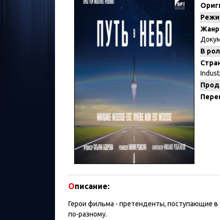
Ориг
Режи
Жанр
Доку
В рол
Стран
Industr
Прод
Пере
О
писание:
Герои фильма - претенденты, поступающие в 
по-разному.