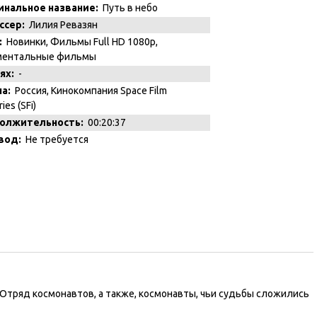
инальное название:
Путь в небо
ссер:
Лилия Ревазян
:
Новинки
,
Фильмы Full HD 1080p
,
ментальные фильмы
ях:
-
а:
Россия, Кинокомпания Space Film
ies (SFi)
олжительность:
00:20:37
вод:
Не требуется
Отряд космонавтов, а также, космонавты, чьи судьбы сложились