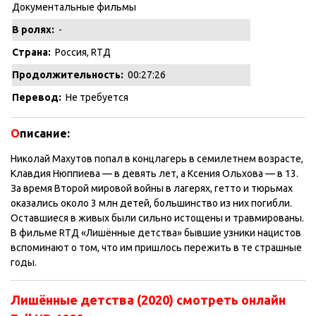
Документальные фильмы
В ролях:
-
Страна:
Россия, RTД
Продолжительность:
00:27:26
Перевод:
Не требуется
О
писание:
Николай Махутов попал в концлагерь в семилетнем возрасте,
Клавдия Нюппиева — в девять лет, а Ксения Ольхова — в 13.
За время Второй мировой войны в лагерях, гетто и тюрьмах
оказались около 3 млн детей, большинство из них погибли.
Оставшиеся в живых были сильно истощены и травмированы.
В фильме RTД «Лишённые детства» бывшие узники нацистов
вспоминают о том, что им пришлось пережить в те страшные
годы.
Лишённые детства (2020) смотреть онлайн