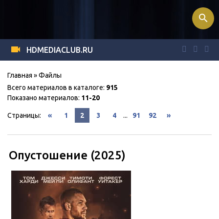
search
HDMEDIACLUB.RU
Главная
»
Файлы
Всего материалов в каталоге
:
915
Показано материалов
:
11-20
Страницы
:
«
1
2
3
4
...
91
92
»
Опустошение (2025)